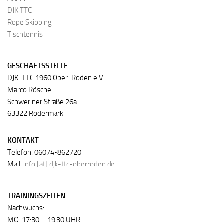
DJK TTC
Rope Skipping
Tischtennis
GESCHÄFTSSTELLE
DJK-TTC 1960 Ober-Roden e.V.
Marco Rösche
Schweriner Straße 26a
63322 Rödermark
KONTAKT
Telefon: 06074-862720
Mail:
info [at] djk-ttc-oberroden.de
TRAININGSZEITEN
Nachwuchs:
MO. 17:30 – 19:30 UHR