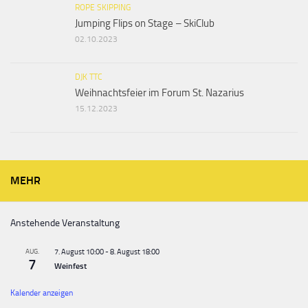
ROPE SKIPPING
Jumping Flips on Stage – SkiClub
02.10.2023
DJK TTC
Weihnachtsfeier im Forum St. Nazarius
15.12.2023
MEHR
Anstehende Veranstaltung
AUG.
7. August 10:00
-
8. August 18:00
7
Weinfest
Kalender anzeigen