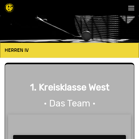
Unter dem Inhalt
HERREN IV
1. Kreisklasse West
· Das Team ·