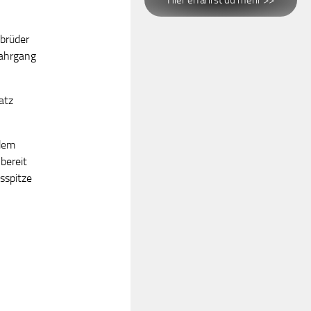
Hier erfährst du mehr >>
brüder
Jahrgang
atz
zdem
 bereit
sspitze