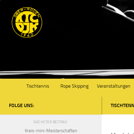
Unter dem Inhalt
Tischtennis
Rope Skipping
Veranstaltungen
FOLGE UNS:
TISCHTENN
NÄCHSTER BEITRAG
Kreis-mini-Meisterschaften