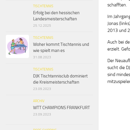
schafften.
TISCHTENNIS
Erfolg bei den hessischen
Im Jahrgang
Landesmeisterschaften
Jonas (link
25.12.2025
2013 und 2
TISCHTENNIS
Auch bei de
Woher kommt Tischtennis und
erzielt. Gef
wie spielt man es
31.08.2023
Der Neuaufb
sucht die DJ
TISCHTENNIS
sind mindes
DJK Tischtennisclub dominiert
mitzuspiele
die Kreismeisterschaften
23.09.2023
ARCHIV
WTT CHAMPIONS FRANKFURT
23.09.2023