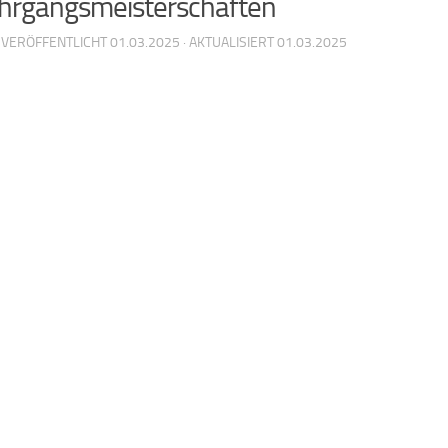
ahrgangsmeisterschaften
· VERÖFFENTLICHT
01.03.2025
· AKTUALISIERT
01.03.2025