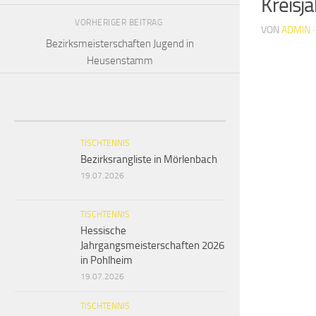
Kreisj
VORHERIGER BEITRAG
VON
ADMIN
Bezirksmeisterschaften Jugend in
Heusenstamm
TISCHTENNIS
Bezirksrangliste in Mörlenbach
19.07.2026
TISCHTENNIS
Hessische
Jahrgangsmeisterschaften 2026
in Pohlheim
19.07.2026
TISCHTENNIS