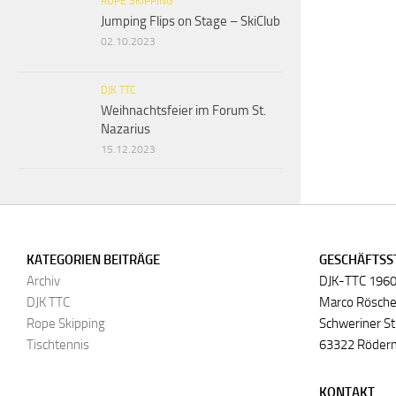
ROPE SKIPPING
Jumping Flips on Stage – SkiClub
02.10.2023
DJK TTC
Weihnachtsfeier im Forum St.
Nazarius
15.12.2023
KATEGORIEN BEITRÄGE
GESCHÄFTSS
Archiv
DJK-TTC 1960
DJK TTC
Marco Rösch
Rope Skipping
Schweriner St
Tischtennis
63322 Röder
KONTAKT