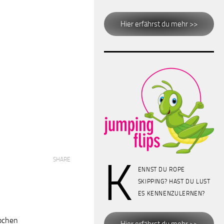
Hier erfährst du mehr >>
K
SHARE
ENNST DU ROPE
SKIPPING? HAST DU LUST
ES KENNENZULERNEN?
ppchen